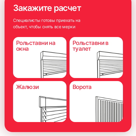
Закажите расчет
Специалисты готовы приехать на
объект, чтобы снять все мерки
Рольставни на
Рольставни в
окна
туалет
Жалюзи
Ворота