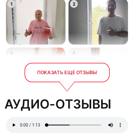
1
2
3
4
ПОКАЗАТЬ ЕЩЕ ОТЗЫВЫ
АУДИО-ОТЗЫВЫ
5
6