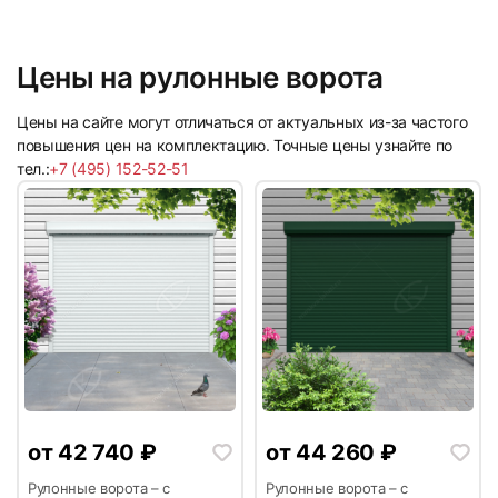
Цены на рулонные ворота
5
6
Цены на сайте могут отличаться от актуальных из-за частого
повышения цен на комплектацию. Точные цены узнайте по
тел.:
+7 (495) 152-52-51
7
8
от
42 740
₽
от
44 260
₽
9
10
Рулонные ворота – с
Рулонные ворота – с