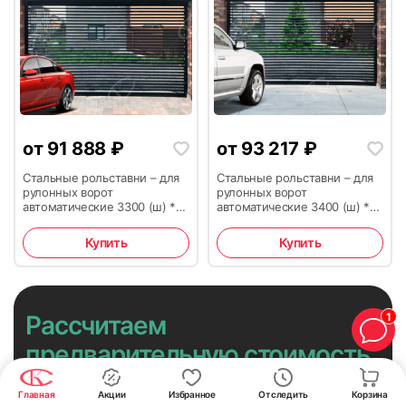
от
91 888
₽
от
93 217
₽
Стальные рольставни – для
Стальные рольставни – для
рулонных ворот
рулонных ворот
автоматические 3300 (ш) *
автоматические 3400 (ш) *
2600 (в)
2600 (в)
Купить
Купить
1
Рассчитаем
предварительную стоимость
и поможем с выбором
Главная
Акции
Избранное
Отследить
Корзина