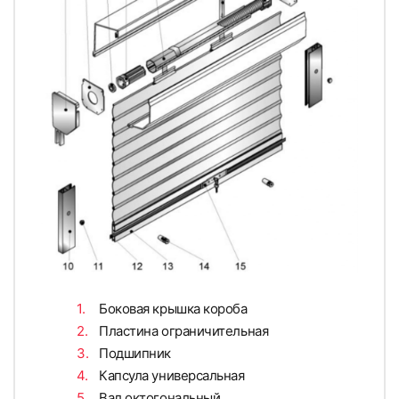
Боковая крышка короба
Пластина ограничительная
Подшипник
Капсула универсальная
Вал октогональный