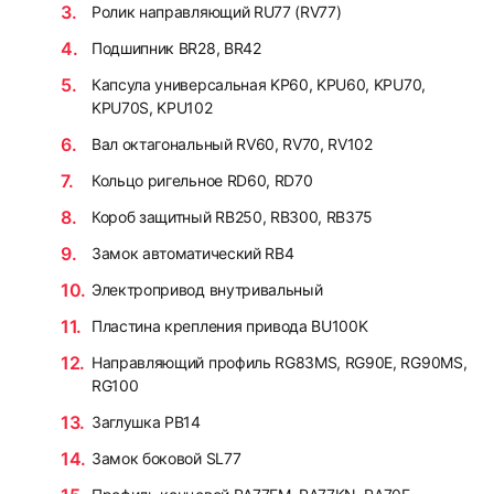
Ролик направляющий RU77 (RV77)
Подшипник BR28, BR42
Капсула универсальная KP60, KPU60, KPU70,
KPU70S, KPU102
Вал октагональный RV60, RV70, RV102
Кольцо ригельное RD60, RD70
Короб защитный RB250, RB300, RB375
Замок автоматический RB4
Электропривод внутривальный
Пластина крепления привода BU100K
Направляющий профиль RG83MS, RG90E, RG90MS,
RG100
Заглушка PB14
Замок боковой SL77