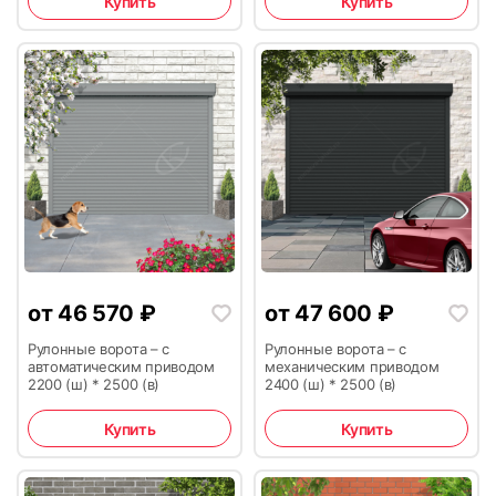
Купить
Купить
15
16
17
18
от
46 570
₽
от
47 600
₽
Рулонные ворота – с
Рулонные ворота – с
автоматическим приводом
механическим приводом
19
20
2200 (ш) * 2500 (в)
2400 (ш) * 2500 (в)
Купить
Купить