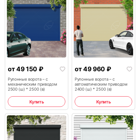
21
22
23
24
от
49 150
₽
от
49 960
₽
Рулонные ворота – с
Рулонные ворота – с
механическим приводом
автоматическим приводом
2500 (ш) * 2500 (в)
2400 (ш) * 2500 (в)
Купить
Купить
25
26