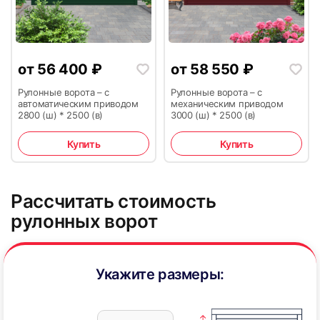
от
56 400
₽
от
58 550
₽
Рулонные ворота – с
Рулонные ворота – с
33
автоматическим приводом
механическим приводом
2800 (ш) * 2500 (в)
3000 (ш) * 2500 (в)
Купить
Купить
Рассчитать стоимость
рулонных ворот
Укажите размеры: