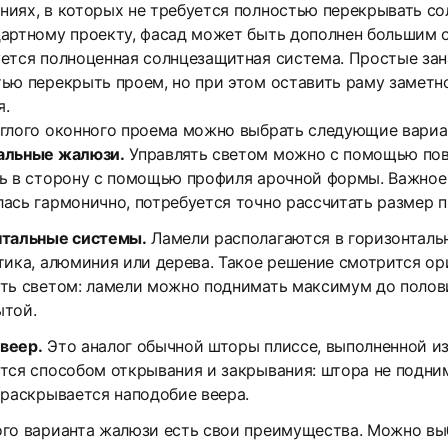
иях, в которых не требуется полностью перекрывать сол
артному проекту, фасад может быть дополнен большим 
ется полноценная солнцезащитная система. Простые зана
ью перекрыть проем, но при этом оставить раму заметн
я.
углого оконного проема можно выбрать следующие вариа
альные жалюзи.
Управлять светом можно с помощью пово
ь в сторону с помощью профиля арочной формы. Важное 
ась гармонично, потребуется точно рассчитать размер п
нтальные системы.
Ламели располагаются в горизонтальн
тика, алюминия или дерева. Такое решение смотрится ор
ть светом: ламели можно поднимать максимум до полови
ытой.
веер.
Это аналог обычной шторы плиссе, выполненной и
тся способом открывания и закрывания: штора не подни
 раскрывается наподобие веера.
ого варианта жалюзи есть свои преимущества. Можно вы