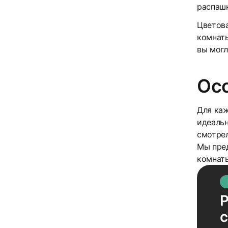
распашн
Цветов
комнаты
вы могл
Осо
Для каж
идеальн
смотрел
Мы пре
комнаты
Р