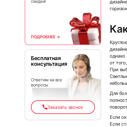
скидки!
дизайне
горизон
Ка
ПОДРОБНЕЕ →
Круглое
дизайне
однако 
Бесплатная
от того
консультация
При вы
Светлые
Ответим на все
небольш
вопросы
Для бол
полност
поворо
Заказать звонок
Если ок
Если ст