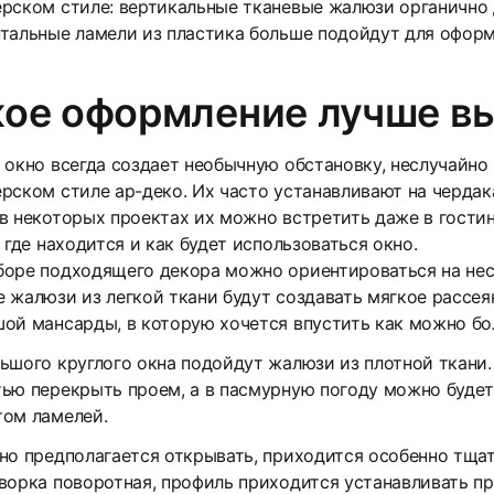
рском стиле: вертикальные тканевые жалюзи органично 
тальные ламели из пластика больше подойдут для офор
кое оформление лучше в
 окно всегда создает необычную обстановку, неслучайно 
рском стиле ар-деко. Их часто устанавливают на чердак
в некоторых проектах их можно встретить даже в гости
, где находится и как будет использоваться окно.
боре подходящего декора можно ориентироваться на нес
 жалюзи из легкой ткани будут создавать мягкое рассе
ой мансарды, в которую хочется впустить как можно бо
ьшого круглого окна подойдут жалюзи из плотной ткани
ью перекрыть проем, а в пасмурную погоду можно буде
том ламелей.
но предполагается открывать, приходится особенно тща
ворка поворотная, профиль приходится устанавливать пр