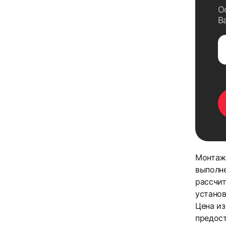
О
В
Монтаж
выполне
рассчит
установ
Цена из
предост