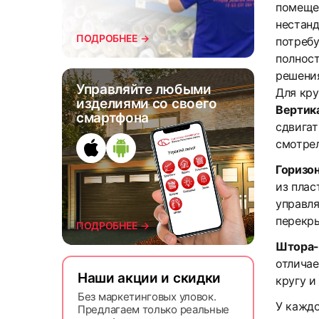
помещен
нестанд
ПОДРОБНЕЕ →
потребу
полност
решени
Управляйте любыми
Для кр
изделиями со своего
Вертик
смартфона
сдвигат
смотрел
Горизо
из плас
управля
перекр
ПОДРОБНЕЕ →
Штора-
отличае
Наши акции и скидки
кругу и
Без маркетинговых уловок.
У кажд
Предлагаем только реальные