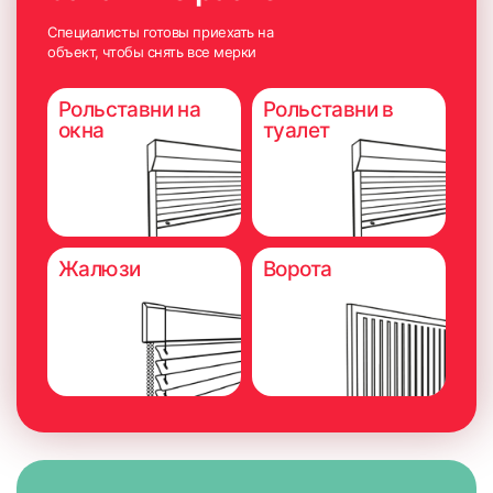
Специалисты готовы приехать на
объект, чтобы снять все мерки
Рольставни на
Рольставни в
окна
туалет
Жалюзи
Ворота