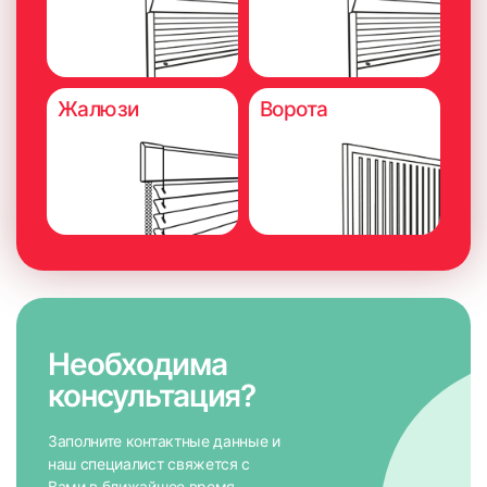
Жалюзи
Ворота
Необходима
консультация?
Заполните контактные данные и
наш специалист свяжется с
Вами в ближайшее время