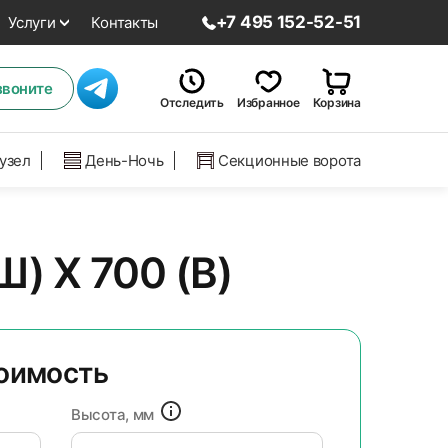
+7 495 152-52-51
Услуги
Контакты
звоните
Отследить
Избранное
Корзина
нузел
День-Ночь
Секционные ворота
) X 700 (В)
тоимость
Высота, мм