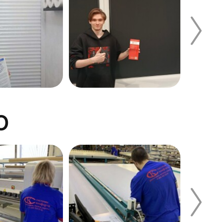
О
льную величину;