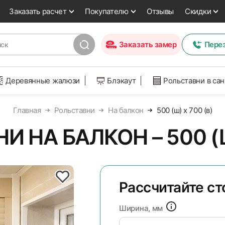
Заказать расчет
Покупателю
Отзывы
Скидки
Заказать замер
Пере
Деревянные жалюзи
Блэкаут
Рольставни в са
Главная
Рольставни
На балкон
500 (ш) x 700 (в)
 НА БАЛКОН – 500 (Ш
Рассчитайте с
Ширина, мм