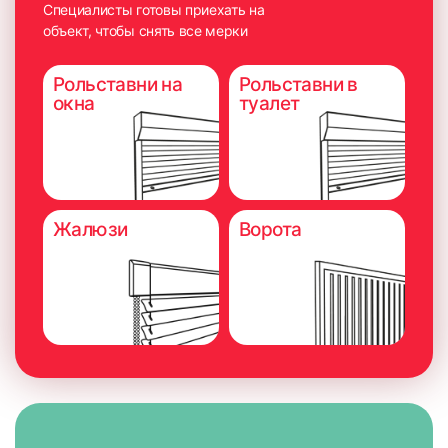
Специалисты готовы приехать на
объект, чтобы снять все мерки
Рольставни на
Рольставни в
окна
туалет
Жалюзи
Ворота