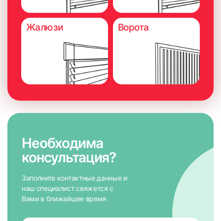
или изменения схемы замера
Жалюзи
Ворота
Необходима
консультация?
Заполните контактные данные и
наш специалист свяжется с
Вами в ближайшее время