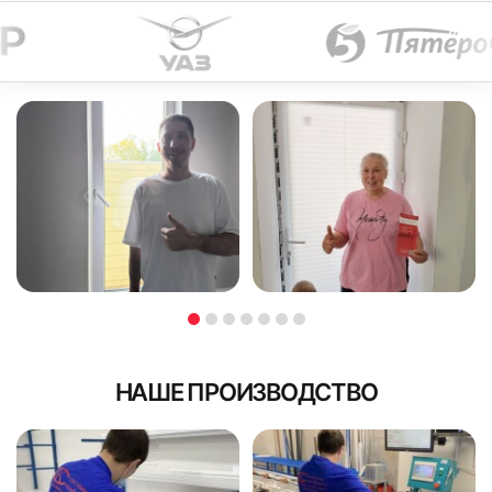
на прочность монтажа.
Преимущества безналичной оплаты через QR-код:
исключены ошибки в реквизитах;
БЕСПЛАТНО
ЗА 10 МИНУТ
БЕСПЛАТНО
ЗА 10 МИНУТ
требуется минимум времени на оплату;
не нужно указывать данные своей карты.
Заполните форму
Заполните форму
Мы стремимся предлагать нашим клиентам самый
В кратчайшее рабочее время с Вами свяжутся для
удобный сервис!
В кратчайшее рабочее время с Вами свяжутся для
уточнений детали выезда
Оплата для юридических лиц
уточнений детали выезда
Юридические лица осуществляют безналичный расчет.
Мы работаем как с НДС, так и без него. В пакет
документов входят акт выполненных работ, УПД
(универсальный передаточный документ) или счет-
НАШЕ ПРОИЗВОДСТВО
Если устанавливаются рулонные жалюзи с тканью
фактура и товарная накладная по отдельному запросу, а
блэкаут, высота рассчитывается по максимуму: это даст
также договор со спецификацией.
возможность избежать появления просвета в нижней
Доплата при курьерской доставке
части окна в жаркий солнечный день. Запас по высоте
В случае доставки заказа нашим курьером, без монтажа -
при замерах оставляется обязательно: если
доплата принимается наличными.