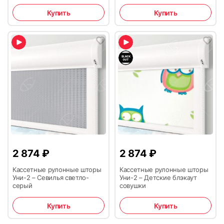
при помощи цепочки
02.
отрезать лишнее с помощью ножовки по металлу. Однако
измерительная лента – лучше всего для этой цели
одной из сторон более 1,5 м) стоимость доставки
если сделать их слишком короткими, в нижней части окна
Купить
Купить
подойдет обычная строительная рулетка. Это дает
определяется после индивидуального расчета.
Место применения:
при ярком солнце будет оставаться просвет. Лучше
возможность проводить замеры в угловых частях и на
изначально заказывать конструкцию, которая будет
неровных поверхностях.
Заключение по сложной автоматике предоставляется
немного длиннее оконного проема.
зал, кухня, балкон, спальня, детская, офис,
При фиксации результатов измерений на бумаге лучше
после экспертизы
Через онлайн-банк или банкомат по выставленному
Доставка заказов курьером по Москве и Московской
гостиница, отель и др.
сразу указывать, какой их них показывает высоту, а какой –
счету;
Установите нижние заглушки (2) на боковые
области осуществляется до подъезда и только в
ширину. Нужно измерять величину оконного проема и
направляющие (1)
рабочие дни и в рабочее время с 09:00 до 18:00. Это
Комплектация:
оконной рамы – это позволяет установить, где лучше
ограничение связано со сложностью парковки а/м в
Уберите пленку с клейкого слоя на направляющих (6) и
всего расположить кассету.
Москве и МО.
Когда вернут деньги?
прикрепите боковые направляющие к окну. Их нижний
Максимальное время ожидания выезда специалиста для
Рекомендуется обязательно оставлять небольшой запас
кассета (короб) с тканью и цепью управления,
Срок возврата денежных средств, регламентируемый
край должен располагаться точно в месте соединения
проверки — 3 дня
по 1-2 см при определении высоты – даже если будет
боковые направляющие, фиксатор цепи и
Аудио отзывы
законодательством — не позднее 10 дней с момента
рамы с нижним штапиком. Направляющие должны быть
допущена ошибка, это даст возможность поправить
системы крепления – без сверления (на
Чтобы получить товар в любое удобное время
получения возвращенного товара. Как правило, деньги
одинаковыми по длине, их нижний край обязательно
высоту направляющих до нужного размера. Если откос
двусторонний скотч) или на саморезы. По
рекомендуем оформить доставку до ближайшего
возвращаем в день обращения.
должен располагаться на одном уровне, иначе полотно
расположен близко к оконной створке, это может
умолчанию – цвет фурнитуры белый.
пункта вывоза заказа ТК СДЭК. На выбор клиента
03.
СМОТРЕТЬ ВСЕ ОТЗЫВЫ →
В кассе любого банка по выставленному счету.
окажется перекошенным.
привести к ограничению открывания окна с
2 874
₽
2 874
₽
возможна доставка через любую ТК. Оплата
Гарантийный ремонт выполняется в срок от 3 до 30 дней с
неисправностями кассеты или откоса. Чтобы избежать
доставки осуществляется в ТК при получение
Окраска:
даты обращения
Кассетные рулонные шторы
Кассетные рулонные шторы
ненужных сложностей, нужно установить короб на
товара.
Уни-2 – Севилья светло-
Уни-2 – Детские блэкаут
выбранном месте и с помощью строительного уровня
серый
совушки
Цвет пластиковых элементов (цепочки, заглушки,
убедиться, что он установлен точно горизонтально. С
Оплата QR-кодом
ручки и др.) может отличаться от цвета
помощью рулетки нужно правильно отцентровать короб в
Купить
Купить
При доставке товара курьером по Москве и МО без
металлических (алюминиевых) деталей из-за
отношении окна.
монтажа доплата производится наличными либо
разной технологии покраски