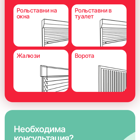
Рольставни на
Рольставни в
окна
туалет
Жалюзи
Ворота
Необходима
консультация?